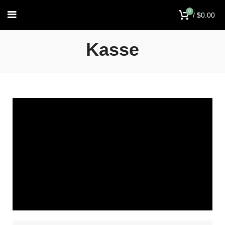
0
/
$
0.00
Kasse