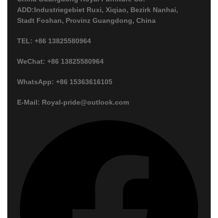
ADD:Industriegebiet Ruxi, Xiqiao, Bezirk Nanhai,
Stadt Foshan, Provinz Guangdong, China
TEL: +86 13825580964
WeChat: +86 13825580964
WhatsApp: +86 15363616105
E-Mail: Royal-pride@outlook.com