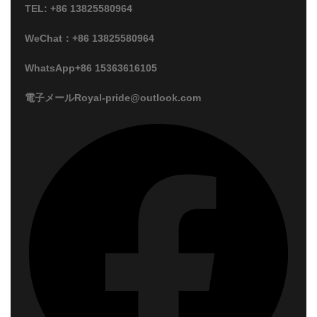
TEL: +86 13825580964
WeChat：+86 13825580964
WhatsApp+86 15363616105
電子メールRoyal-pride@outlook.com