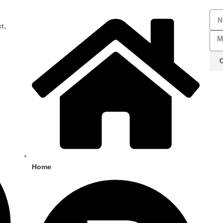
t,
Home