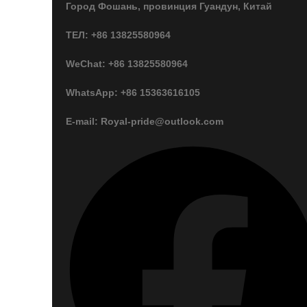
Город Фошань, провинция Гуандун, Китай
ТЕЛ: +86 13825580964
WeChat: +86 13825580964
WhatsApp: +86 15363616105
E-mail: Royal-pride@outlook.com