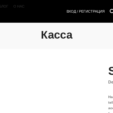
БЛОГ
О НАС
ВХОД / РЕГИСТРАЦИЯ
Касса
De
Ha
te
ac