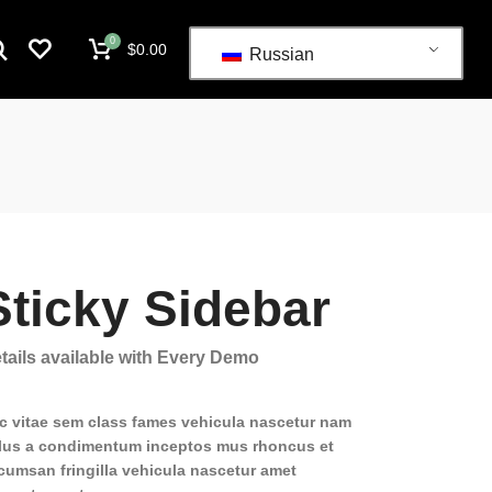
0
$
0.00
Russian
Sticky Sidebar
tails available with Every Demo
c vitae sem class fames vehicula nascetur nam
llus a condimentum inceptos mus rhoncus et
cumsan fringilla vehicula nascetur amet