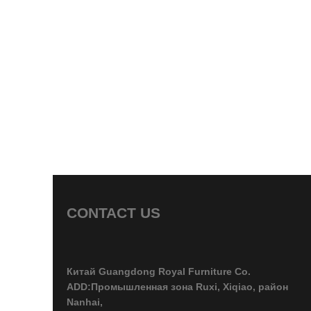
CONTACT US
Китай Guangdong Royal Furniture Co.
ADD:Промышленная зона Ruxi, Xiqiao, район
Nanhai,