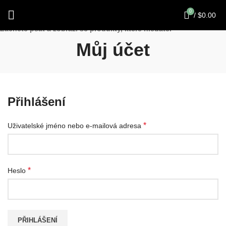
0
/
$
0.00
Začněte psát a zobrazí se produkty, které hledáte.
Můj účet
Přihlášení
*
Uživatelské jméno nebo e-mailová adresa
*
Heslo
PŘIHLÁŠENÍ